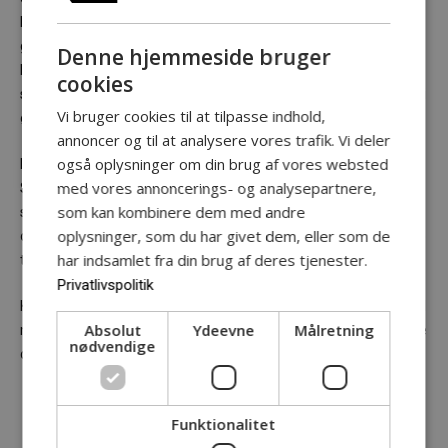
Momentum arbejder med aktuelle, eksperimenterende og ofte
grænsesøgende -og provokerende forestillinger, der udfordrer
Denne hjemmeside bruger
både formen og indholdet. Eleverne møder teater, som tør stille
cookies
svære spørgsmål, vende verden på hovedet og skabe refleksion i
Vi bruger cookies til at tilpasse indhold,
øjenhøjde med deres virkelighed.
annoncer og til at analysere vores trafik. Vi deler
også oplysninger om din brug af vores websted
Hos Momentum er nærvær og autenticitet i centrum.
med vores annoncerings- og analysepartnere,
Scenerummet er intimt, og eleverne kommer tæt på
som kan kombinere dem med andre
skuespillerne – både fysisk og følelsesmæssigt. Det gør
oplysninger, som du har givet dem, eller som de
oplevelsen mere intens og vedkommende end hos mange andre
har indsamlet fra din brug af deres tjenester.
teatre.
Privatlivspolitik
Kort sagt: På Teater Momentum møder eleverne et teater, der vil
Absolut
Ydeevne
Målretning
noget med dem – ikke bare underholde, men engagere og skabe
nødvendige
debat.
Funktionalitet