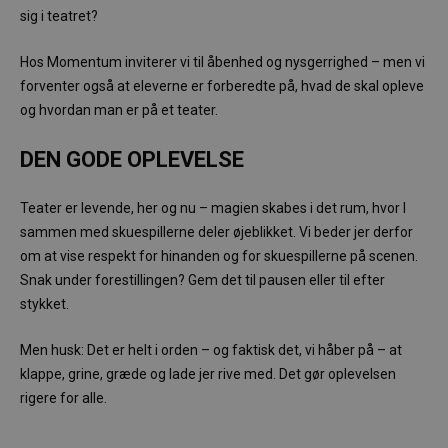
sig i teatret?
Hos Momentum inviterer vi til åbenhed og nysgerrighed – men vi
forventer også at eleverne er forberedte på, hvad de skal opleve
og hvordan man er på et teater.
DEN GODE OPLEVELSE
Teater er levende, her og nu – magien skabes i det rum, hvor I
sammen med skuespillerne deler øjeblikket. Vi beder jer derfor
om at vise respekt for hinanden og for skuespillerne på scenen.
Snak under forestillingen? Gem det til pausen eller til efter
stykket.
Men husk: Det er helt i orden – og faktisk det, vi håber på – at
klappe, grine, græde og lade jer rive med. Det gør oplevelsen
rigere for alle.