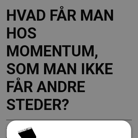
HVAD FÅR MAN
HOS
MOMENTUM,
SOM MAN IKKE
FÅR ANDRE
STEDER?
Teater Momentum tilbyder en helt særlig teateroplevelse, hvor
eleverne ikke bare ser en forestilling – de mærker den.