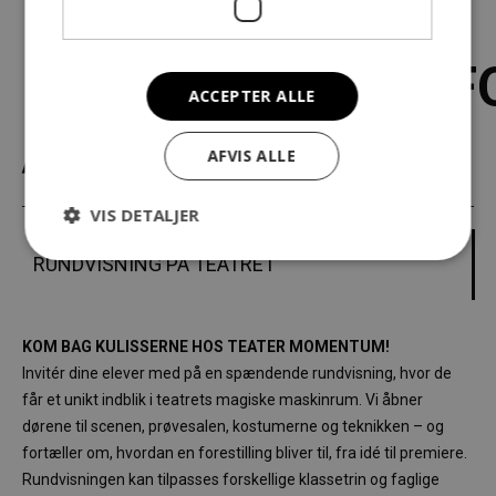
UNDERVISNINGSF
ACCEPTER ALLE
/ TILBUD
AFVIS ALLE
VIS DETALJER
RUNDVISNING PÅ TEATRET
KOM BAG KULISSERNE HOS TEATER MOMENTUM!
Invitér dine elever med på en spændende rundvisning, hvor de
får et unikt indblik i teatrets magiske maskinrum. Vi åbner
dørene til scenen, prøvesalen, kostumerne og teknikken – og
fortæller om, hvordan en forestilling bliver til, fra idé til premiere.
Rundvisningen kan tilpasses forskellige klassetrin og faglige