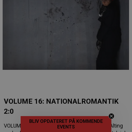
VOLUME 16: NATIONALROMANTIK
2:0
BLIV OPDATERET PÅ KOMMENDE
VOLUME 16: Byder på et opbrud med frasen ” Alting
EVENTS