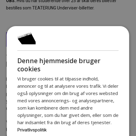
OBS.
Hvis du har studerende over 25 år skal deres billetter
bestilles som TEATERUNG Underviser-billetter.
FIND BILLETTER
SPØRGSMÅL ANG.
Denne hjemmeside bruger
BILLETBESTILLING?
cookies
Vi bruger cookies til at tilpasse indhold,
Er der spørgsmål i forbindelse med bestilling af billetter, så
annoncer og til at analysere vores trafik. Vi deler
kontakt Nørregaards Teater direkte på telefon 70 26 18 70 eller
også oplysninger om din brug af vores websted
på mail post@nrt.dk. Det er også muligt at orientere sig
med vores annoncerings- og analysepartnere,
yderligere i det trykte katalog, som omdeles til
som kan kombinere dem med andre
ungdomsuddannelsernes lærerværelser.
oplysninger, som du har givet dem, eller som de
har indsamlet fra din brug af deres tjenester.
Ved eventuelle afbestillinger kontakt gerne Nørregaards Teater
Privatlivspolitik
hurtigst muligt så andre kan få glæde af billetterne.