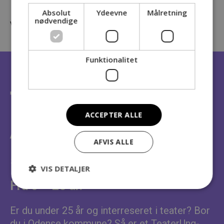
TEATERUNG-ordningen finansieres af Odense kommune.
Absolut
Ydeevne
Målretning
nødvendige
Vi glæder os til at tage imod jer på alle tre teatre!
Funktionalitet
TEATERUNG
ACCEPTER ALLE
ÅRSKORT
AFVIS ALLE
550 kr
VIS DETALJER
Fra 0 – 25 år.
Er du under 25 år og interreseret i teater? Bor
du i Odense kommune? Så er et TeaterUng-