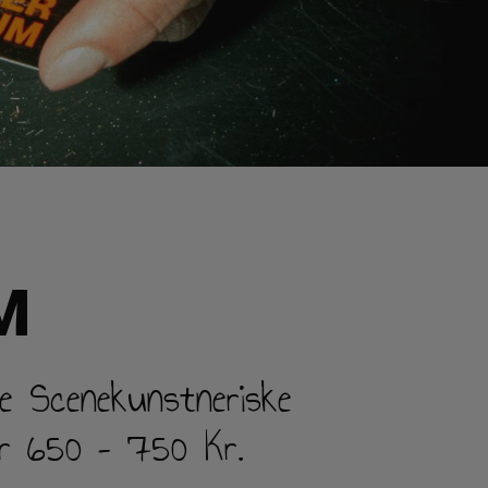
M
me Scenekunstneriske
For 650 – 750 Kr.