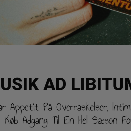
USIK AD LIBITU
r Appetit På Overraskelser, Inti
er! Køb Adgang Til En Hel Sæson 