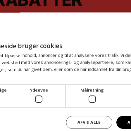
ONEN
FYSISK Å
side bruger cookies
 at tilpasse indhold, annoncer og til at analysere vores trafik. Vi 
Rabat på udvalgt
es websted med vores annoncerings- og analysepartnere, som k
r, som du har givet dem, eller som de har indsamlet fra din brug
Tag en voksen me
ige
Ydeevne
Målretning
Kan gøres én gan
forestillinger, sås
spotlight” m.m.
AFVIS ALLE
A
hos Odense Teater