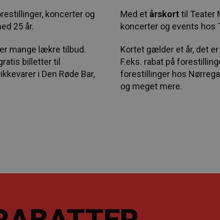
orestillinger, koncerter og
Med et
årskort
til Teater
ed 25 år.
koncerter og events hos
der mange lækre tilbud.
Kortet gælder et år, det e
atis billetter til
F.eks. rabat på forestilling
rikkevarer i Den Røde Bar,
forestillinger hos Nørrega
og meget mere.
 RABATTER