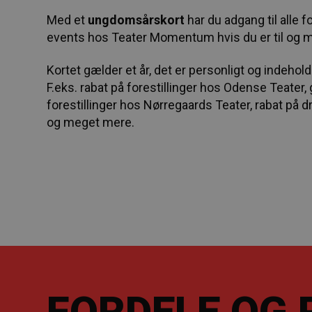
Med et
ungdomsårskort
har du adgang til alle f
events hos Teater Momentum hvis du er til og m
Kortet gælder et år, det er personligt og indehol
F.eks. rabat på forestillinger hos Odense Teater, gr
forestillinger hos Nørregaards Teater, rabat på d
og meget mere.
FORDELE OG