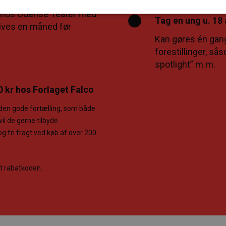
ger hos Odense Teater med
Tag en ung u. 18 
igives en måned før
Kan gøres én gan
forestillinger, sås
spotlight” m.m.
0 kr hos Forlaget Falco
 den gode fortælling, som både
il de gerne tilbyde
 fri fragt ved køb af over 200
dt rabatkoden.