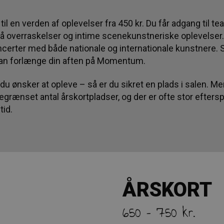
l en verden af oplevelser fra 450 kr. Du får adgang til tea
it på overraskelser og intime scenekunstneriske oplevelser
erter med både nationale og internationale kunstnere. Sa
kan forlænge din aften på Momentum.
t, du ønsker at opleve – så er du sikret en plads i salen. 
egrænset antal årskortpladser, og der er ofte stor efterspø
tid.
ÅRSKORT
650 – 750 kr.