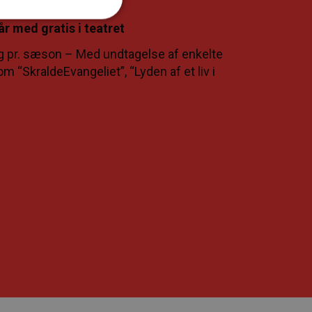
år med gratis i teatret
g pr. sæson – Med undtagelse af enkelte
om “SkraldeEvangeliet”, “Lyden af et liv i