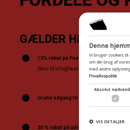
GÆLDER HELE SÆS
Denne hjemme
Vi bruger cookies til
15% rabat på Peech.dk sortiment
om din brug af vor
Skriv til info@teatermomentum.dk
med andre oplysninge
Privatlivspolitik
Absolut nødvend
Gratis adgang til Boogies
VIS DETALJER
30 % rabat på udvalgte forestillinger 