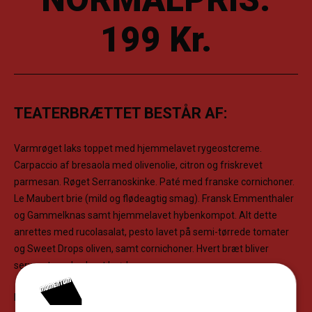
199 Kr.
TEATERBRÆTTET BESTÅR AF:
Varmrøget laks toppet med hjemmelavet rygeostcreme.
Carpaccio af bresaola med olivenolie, citron og friskrevet
parmesan. Røget Serranoskinke. Paté med franske cornichoner.
Le Maubert brie (mild og flødeagtig smag). Fransk Emmenthaler
og Gammelknas samt hjemmelavet hybenkompot. Alt dette
anrettes med rucolasalat, pesto lavet på semi-tørrede tomater
og Sweet Drops oliven, samt cornichoner. Hvert bræt bliver
serveret med nybagt brød.
Måltidet fuldendes med lidt sødt til ganen. Du får med dit bræt to