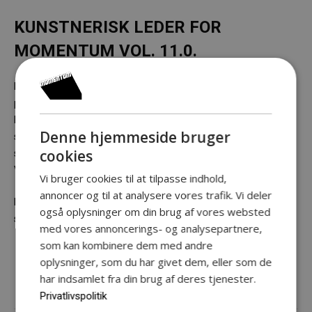
KUNSTNERISK LEDER FOR
MOMENTUM VOL. 11.0.
Nordisk scenekunstkollektiv by Proxy. For første gang
præsenterede Momentum med Vol 11 et teaterkollektiv som
kunstnerisk leder. By Proxy har tidligere produceret forestillinger
Denne hjemmeside bruger
som Stop Being Poor, the YOU! signal, og Escape the Universe,
cookies
som også alle blev genopsat på Momentum i forbindelse med
Vol 11 udover de tre nyproduktioner.
Vi bruger cookies til at tilpasse indhold,
annoncer og til at analysere vores trafik. Vi deler
Efter Vol 11 er by Proxy på residency på Teater Freiburg i
også oplysninger om din brug af vores websted
sæsonen 2018/2019.
med vores annoncerings- og analysepartnere,
som kan kombinere dem med andre
oplysninger, som du har givet dem, eller som de
har indsamlet fra din brug af deres tjenester.
Privatlivspolitik