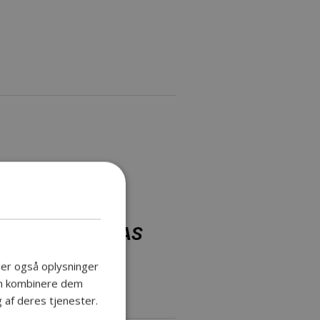
K PROFIL, JONAS
deler også oplysninger
an kombinere dem
 af deres tjenester.