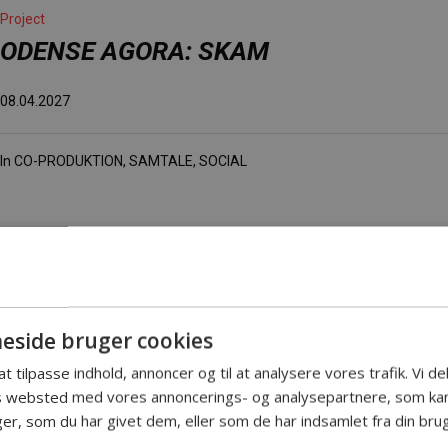
Project
ODENSE AGORA: SKAM
08.04.2027
In
CO-PRODUKTION
,
SAMTALE
,
SOCIAL
Project
DIREKTØRTID: TALK MED KUNSTNERIS
side bruger cookies
PREBEN JØRGENSEN
 at tilpasse indhold, annoncer og til at analysere vores trafik. Vi 
es websted med vores annoncerings- og analysepartnere, som k
23.03.2027
r, som du har givet dem, eller som de har indsamlet fra din brug