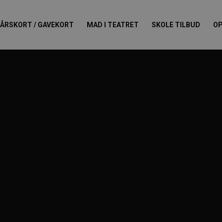
ÅRSKORT / GAVEKORT
MAD I TEATRET
SKOLE TILBUD
OP
oject Catego