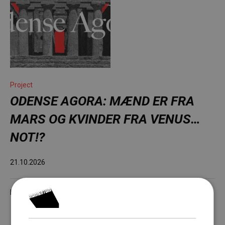
Project
ODENSE AGORA: MÆND ER FRA
MARS OG KVINDER FRA VENUS…
NOT!?
21.10.2026
In
CO-PRODUKTION
,
SAMTALE
,
SOCIAL