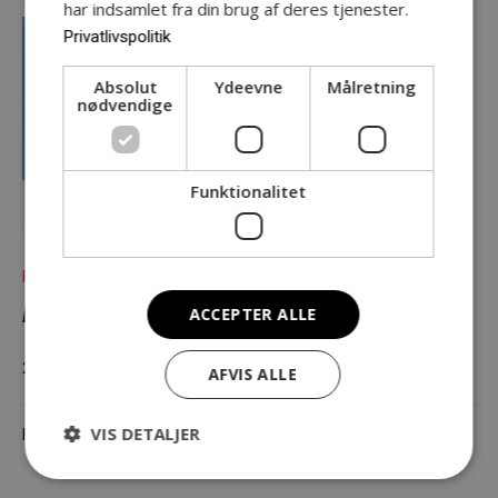
har indsamlet fra din brug af deres tjenester.
Privatlivspolitik
Absolut
Ydeevne
Målretning
nødvendige
Funktionalitet
Project
LYDBAD
ACCEPTER ALLE
20.04.2027
AFVIS ALLE
VIS DETALJER
In
MUSIK
,
SOCIAL
,
TEATER