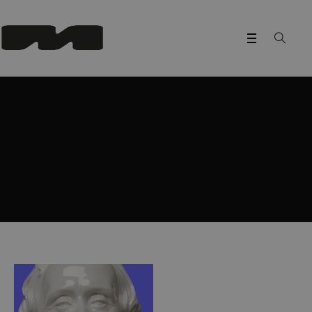
Project Category:
TEATER
Home
/
TEATER