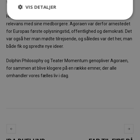
filosofiske møder fandt sted.
VIS DETALJER
Her kunne alle stille sig frem og debattere et emne af fælles
relevans med sine medborgere. Agoraen var derfor arnestedet
for Europas første oplysningstid, offentlighed og demokrati. Det
var også her man mødte tilrejsende, og således var det her, man
både fik og spredte nye ideer.
Dolphin Philosophy og Teater Momentum genopliver Agoraen,
for sammen at blive klogere på en række emner, der alle
omhandler vores fælles liv i dag.