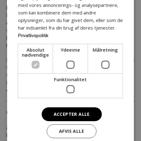
væk, forsøger at vise noget andet frem og til sidst glemmer,
med vores annoncerings- og analysepartnere,
hvem man er, alt sammen fordi man føler sig grundlæggende
som kan kombinere dem med andre
forkert, ikke som de andre, ikke værd at elske. Skammen er også
oplysninger, som du har givet dem, eller som de
en social magtform, hvor den enkelte tilpasses normerne,
har indsamlet fra din brug af deres tjenester.
værdige får som fortjent, og de uværdige skubbes ud i mørket.
Privatlivspolitik
Den er et politisk redskab og regulerer menneskelig adfærd
bedre end noget andet magtmiddel.
Absolut
Ydeevne
Målretning
nødvendige
Skammen er central for al psykisk patologi, da den har betydning
for vores forbindelse til andre og dermed vores fundamentale
tryghed og udfoldelse i verden. I denne talk vil Kristoffer
Funktionalitet
Steensgaard dykke ned i skammens magttag i både vores psyke
og i vores sociale relationer.
OM ODENSE AGORA
ACCEPTER ALLE
Agoraen var det centrale torv og samlingssted i de græske
AFVIS ALLE
bystater, hvor kulturelle, politiske, forretningsmæssige og