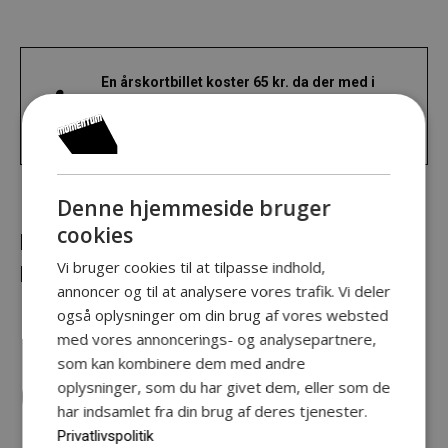
En årskortbillet koster 65 kr. da der med i
billetprisen er en gin & tonic lavet med
Muskelsvindfondens gin “Pærfekt”.
Denne hjemmeside bruger
cookies
NØRREBRO TEATER /
Vi bruger cookies til at tilpasse indhold,
MUSKELSVINDSFONDEN
annoncer og til at analysere vores trafik. Vi deler
også oplysninger om din brug af vores websted
PÆRFEKT GIN &
med vores annoncerings- og analysepartnere,
som kan kombinere dem med andre
CROQUIS
oplysninger, som du har givet dem, eller som de
har indsamlet fra din brug af deres tjenester.
Privatlivspolitik