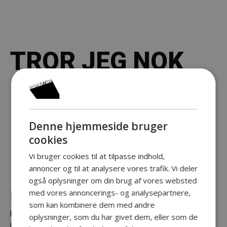
TROR JEG NOK
Comedy Show
Med Jakob
Denne hjemmeside bruger
cookies
Svendsen
Vi bruger cookies til at tilpasse indhold,
annoncer og til at analysere vores trafik. Vi deler
også oplysninger om din brug af vores websted
Jakob Svendsen tror…
med vores annoncerings- og analysepartnere,
som kan kombinere dem med andre
På sig selv, på Gud – og på tandlægen.
oplysninger, som du har givet dem, eller som de
Han tvivler også. På sig selv, på Gud – men aldrig på tandlægen.