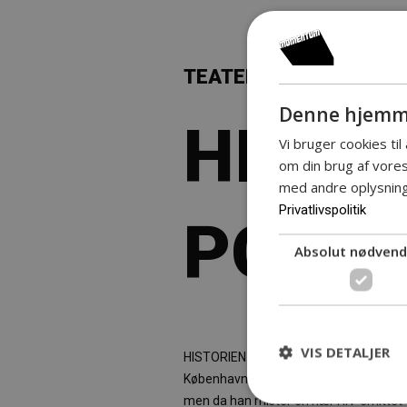
TEATERRUM
Denne hjemme
HISTO
Vi bruger cookies til
om din brug af vor
med andre oplysninge
Privatlivspolitik
POUL
Absolut nødvend
VIS DETALJER
HISTORIEN OM POUL er historien om en 
København – og som får konstateret
men da han mister en nær HIV-smittet ve