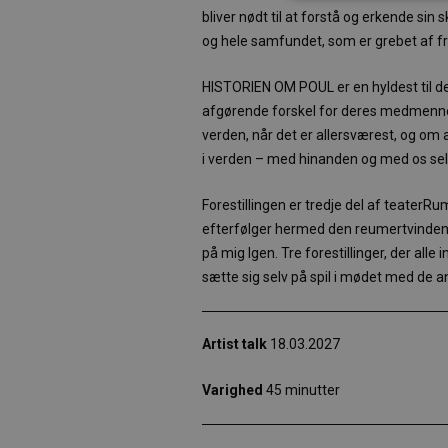
bliver nødt til at forstå og erkende s
og hele samfundet, som er grebet af fr
HISTORIEN OM POUL er en hyldest til d
afgørende forskel for deres medmennesk
verden, når det er allersværest, og om a
i verden – med hinanden og med os sel
Forestillingen er tredje del af teaterRum
efterfølger hermed den reumertvinde
på mig Igen. Tre forestillinger, der all
sætte sig selv på spil i mødet med de a
Artist talk
18.03.2027
Varighed
45 minutter