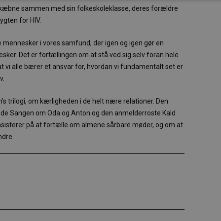
in skæbne sammen med sin folkeskoleklasse, deres forældre
ygten for HIV.
e mennesker i vores samfund, der igen og igen gør en
er. Det er fortællingen om at stå ved sig selv foran hele
t vi alle bærer et ansvar for, hvordan vi fundamentalt set er
v.
’s trilogi, om kærligheden i de helt nære relationer. Den
nde Sangen om Oda og Anton og den anmelderroste Kald
e insisterer på at fortælle om almene sårbare møder, og om at
ndre.