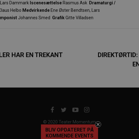
Lars Dammark
Iscenesættelse
Rasmus Ask
Dramaturgi
/
laus Helbo
Medvirkende
Ene Øster Bendtsen, Lars
mponist
Johannes Smed
Grafik
Gitte Villadsen
LER HAR EN TREKANT
DIREKTØRTID
E
© 2020 Teater Momentum
BLIV OPDATERET PÅ
KOMMENDE EVENTS