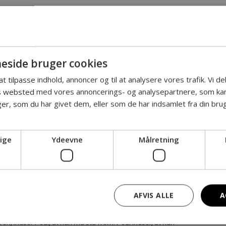
side bruger cookies
RIEN OM
 at tilpasse indhold, annoncer og til at analysere vores trafik. Vi 
es websted med vores annoncerings- og analysepartnere, som k
r, som du har givet dem, eller som de har indsamlet fra din brug
ige
Ydeevne
Målretning
AFVIS ALLE
A
mand, der var folkeskolelærer og homoseksuel i 80’ernes
 HIV. Han holder sygdommen og dødsdommen hemmelig,
n, indser Poul, at han må stå frem. Poul indser, at han