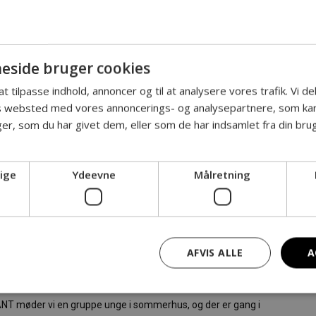
 MANGE
side bruger cookies
ER HAR
 at tilpasse indhold, annoncer og til at analysere vores trafik. Vi 
es websted med vores annoncerings- og analysepartnere, som k
r, som du har givet dem, eller som de har indsamlet fra din brug
EKANT
ige
Ydeevne
Målretning
AFVIS ALLE
A
 meget, Villads’ vildeste fantasi siges højt. Onsdagen efter
ete der i det sommerhus? Råt ungdomsdrama om samtykke.
 møder vi en gruppe unge i sommerhus, og der er gang i