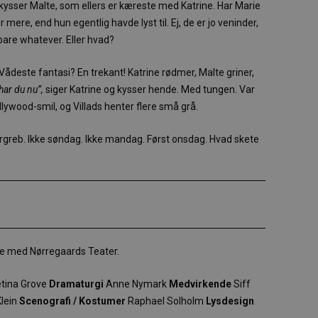
kysser Malte, som ellers er kæreste med Katrine. Har Marie
 mere, end hun egentlig havde lyst til. Ej, de er jo veninder,
bare whatever. Eller hvad?
 Vådeste fantasi? En trekant! Katrine rødmer, Malte griner,
har du nu”,
siger Katrine og kysser hende. Med tungen. Var
lywood-smil, og Villads henter flere små grå.
greb. Ikke søndag. Ikke mandag. Først onsdag. Hvad skete
de med Nørregaards Teater.
tina Grove
Dramaturgi
Anne Nymark
Medvirkende
Siff
Klein
Scenografi
/ Kostumer
Raphael Solholm
Lysdesign