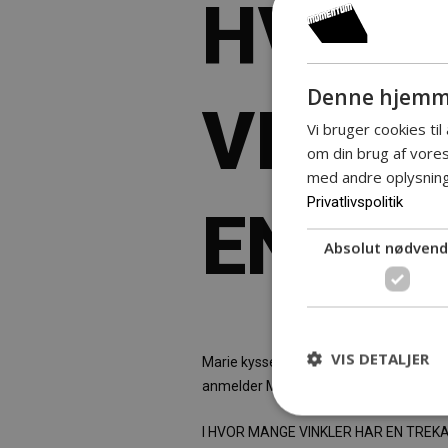
HVOR
Denne hjemme
VINKL
Vi bruger cookies til
om din brug af vor
med andre oplysninge
Privatlivspolitik
EN TR
Absolut nødvend
VIS DETALJER
Marie kysser Malthe, Katrine drikker for
anmelder Marie et overgreb. Hvad sk
I HVOR MANGE VINKLER HAR EN TREKANT