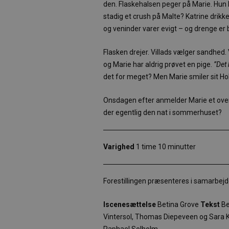
den. Flaskehalsen peger på Marie. Hun 
stadig et crush på Malte? Katrine drikker
og veninder varer evigt – og drenge er 
Flasken drejer. Villads vælger sandhed.
og Marie har aldrig prøvet en pige.
”Det 
det for meget? Men Marie smiler sit Hol
Onsdagen efter anmelder Marie et over
der egentlig den nat i sommerhuset?
Varighed
1 time 10 minutter
Forestillingen præsenteres i samarbej
Iscenesættelse
Betina Grove
Tekst
Be
Vintersol, Thomas Diepeveen og Sara 