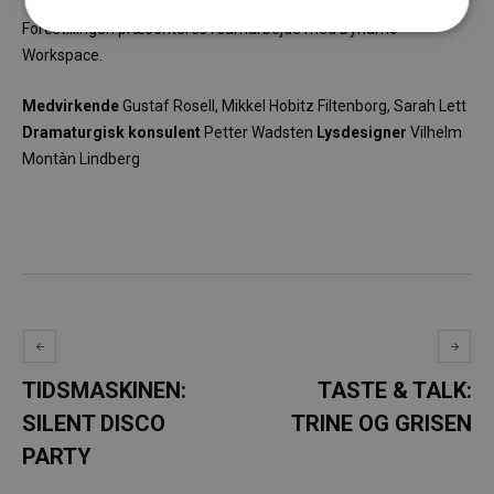
Forestillingen præsenteres i samarbejde med Dynamo
Workspace.
Medvirkende
Gustaf Rosell, Mikkel Hobitz Filtenborg, Sarah Lett
Dramaturgisk konsulent
Petter Wadsten
Lysdesigner
Vilhelm
Montàn Lindberg
TIDSMASKINEN:
TASTE & TALK:
SILENT DISCO
TRINE OG GRISEN
PARTY