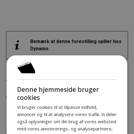
Bemærk at denne forestilling spiller hos
Dynamo.
THE VESSEL PRODUCTIONS
Denne hjemmeside bruger
cookies
THE VESSEL
Vi bruger cookies til at tilpasse indhold,
annoncer og til at analysere vores trafik. Vi deler
også oplysninger om din brug af vores websted
med vores annoncerings- og analysepartnere,
THE VESSEL er nyskabende inden for nutidig cirkus på flere