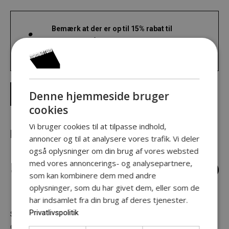
Bemærk
at der er op til 15% rabat til
Momentum årskortholdere til dette
arrangement.
FIND BILLETTER HER
Denne hjemmeside bruger
cookies
Vi bruger cookies til at tilpasse indhold,
PRATHEO
annoncer og til at analysere vores trafik. Vi deler
også oplysninger om din brug af vores websted
SORGFESTIVAL26
med vores annoncerings- og analysepartnere,
som kan kombinere dem med andre
oplysninger, som du har givet dem, eller som de
har indsamlet fra din brug af deres tjenester.
Privatlivspolitik
SORGFESTIVAL26 er en kunstnerisk festival, hvor sorg får sprog
gennem musik, litteratur og sanselige oplevelser.