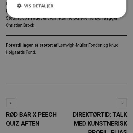
konsulent
Marie-Lydie Nokouda
Kunstteknolog
Martin Mørk
VIS DETALJER
Proces- og forestillingsleder / Dramaturg
Katrine Flarup
Staunstrup
Producent
Ann-Katrine Schøne Hansen
Bygger
Christian Brock
Forestillingen er støttet af
L
emvigh-Müller Fonden og Knud
Højgaards Fond.
RØD BAR X PEECH
DIREKTØRTID: TALK
QUIZ AFTEN
MED KUNSTNERISK
PROFIL, ELIAS