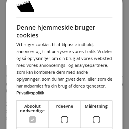
Denne hjemmeside bruger
FRA SKRIFT TIL
cookies
Vi bruger cookies til at tilpasse indhold,
SCENE
annoncer og til at analysere vores trafik. Vi deler
også oplysninger om din brug af vores websted
med vores annoncerings- og analysepartnere,
som kan kombinere dem med andre
Med FRA SKRIFT TIL SCENE inviterer Teater Momentum indenfor
oplysninger, som du har givet dem, eller som de
til en særlig aften, hvor ny dansk dramatik skal møde et publikum
har indsamlet fra din brug af deres tjenester.
for første gang.
Privatlivspolitik
En række talentfulde manuskriptforfattere er inviteret til at dele
Absolut
Ydeevne
Målretning
nødvendige
deres værker, som får liv gennem oplæsninger iscenesat af
skuespillere og instruktører.