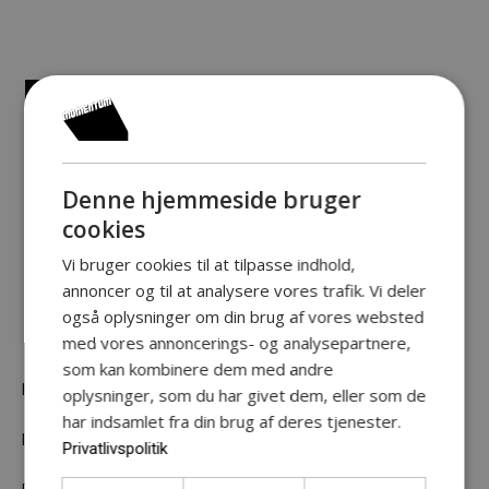
BENEATH THE
SURFACE – FROM
Denne hjemmeside bruger
STRAUSS TO
cookies
Vi bruger cookies til at tilpasse indhold,
FREUD
annoncer og til at analysere vores trafik. Vi deler
også oplysninger om din brug af vores websted
med vores annoncerings- og analysepartnere,
som kan kombinere dem med andre
Ikke en forelæsning.
oplysninger, som du har givet dem, eller som de
har indsamlet fra din brug af deres tjenester.
Ikke en koncert.
Privatlivspolitik