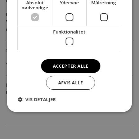
En fælles lytte oplevelse.
Absolut
Ydeevne
Målretning
nødvendige
Fortæller Teresa Simone og violinist Lea Vegelante dykker ned i
Wiens smukke musik og undersøger det ubevidste sind i denne
intime liveperformance.
Funktionalitet
Sprog
Engelsk
Varighed
1 time 15 minutter
ACCEPTER ALLE
AFVIS ALLE
Producent
Art and Mind
Storyteller
Teresa Simone
Violinist
Lea Vegelante
VIS DETALJER