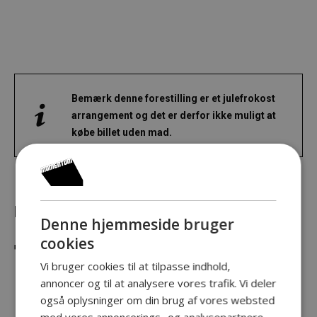
Bemærk denne forestilling er et julefrokost
arrangement og det er derfor ikke muligt at
købe billet uden mad.
DON GNU
Denne hjemmeside bruger
cookies
TO MÆND OG EN
Vi bruger cookies til at tilpasse indhold,
annoncer og til at analysere vores trafik. Vi deler
PLANKE
også oplysninger om din brug af vores websted
med vores annoncerings- og analysepartnere,