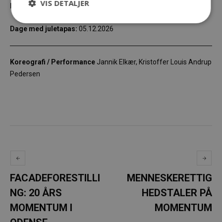
VIS DETALJER
Dage med kage og varme drikke:
04.12.2026
Dage med juletapas:
05.12.2026
Koreografi / Performance
Jannik Elkær, Kristoffer Louis Andrup
Pedersen
FACADEFORESTILLI
MENNESKERETTIG
NG: 20 ÅRS
HEDSTALER PÅ
MOMENTUM I
MOMENTUM