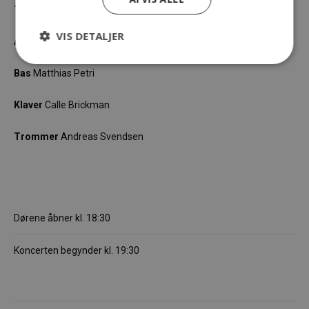
Trumpet
Jonas Due
VIS DETALJER
Alto sax
Oilly Wallace
Bas
Matthias Petri
Klaver
Calle Brickman
Trommer
Andreas Svendsen
Dørene åbner kl. 18:30
Koncerten begynder kl. 19:30