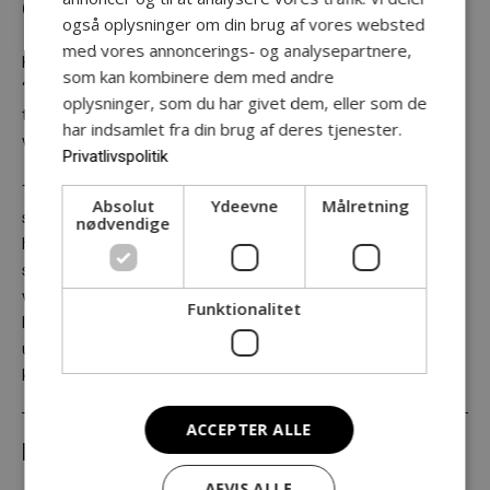
OM KONCERTER I KULISSEN
også oplysninger om din brug af vores websted
med vores annoncerings- og analysepartnere,
Koncerten er en del af Momentums tværæstetiske koncept
som kan kombinere dem med andre
“Koncerter i kulissen”, hvor musik møder andre kunstformer i et
oplysninger, som du har givet dem, eller som de
tæt samarbejde mellem f.eks. dans, scenografi, lys, visuelle
har indsamlet fra din brug af deres tjenester.
virkemidler og de optrædende.
Privatlivspolitik
Til denne koncert vil det være Martin Mørk fra InterArt, som
Absolut
Ydeevne
Målretning
skaber de visuelle oplevelser, der gør koncerten på Momentum
nødvendige
helt unik. Som art-tekniker omsætter han musik, lys og
scenografi til et levende, sanseligt univers, hvor lyd og visuelle
virkemidler smelter sammen. Publikum kan forvente dynamiske
Funktionalitet
lysinstallationer, generative visuals og interaktive elementer, der
understøtter musikken og skaber en intim og mindeværdig
koncertoplevelse.
ACCEPTER ALLE
MEDLEMMER
AFVIS ALLE