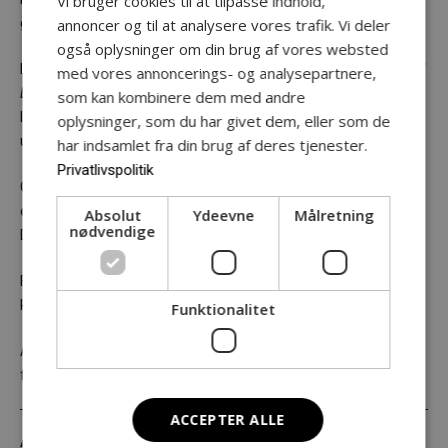
Vi bruger cookies til at tilpasse indhold,
annoncer og til at analysere vores trafik. Vi deler
genkendelige udtryk fra kunstneren Kvium.
også oplysninger om din brug af vores websted
I forestillingen
KVIUMS FIGURER BEVÆGER MIG – MEN HVORDAN
med vores annoncerings- og analysepartnere,
BEVÆGER DE SIG
inviteres publikum ind i et rum med legende,
som kan kombinere dem med andre
lette bevægelser i denne unikke tolkning af Kviums kunstneriske
oplysninger, som du har givet dem, eller som de
univers.
har indsamlet fra din brug af deres tjenester.
Privatlivspolitik
Gennem forestillingen støder flere og flere dansere til og
eksperimenterer med deres udtryk i form af af- og påklædning.
Absolut
Ydeevne
Målretning
nødvendige
De imiterer figuren på scenen – bevæger den sig også?
Figurer fødes og mødes i, hvad der bedst kan beskrives som
knap så sød musik.
Funktionalitet
Al musik bliver af Carl Nielsen med spændvidde fra hans
folkelige kendte sange til den finkulturelle violin-concert.
ACCEPTER ALLE
Artist talk
06.01.2027