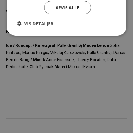
AFVIS ALLE
Varighed
1 time
VIS DETALJER
Forestillingen præsenteres i samarbejde med Dynamo.
Idé / Koncept / Koreografi
Palle Granhøj
Medvirkende
Sofia
Pintzou, Marius Pinigis, Mikolaj Karczewski, Palle Granhøj, Darius
Berulis
Sang / Musik
Anne Eisensee, Thierry Boisdon, Dalia
Dedinskaite, Gleb Pysniak
Maleri
Michael Kvium