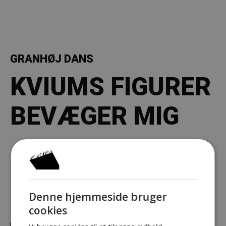
GRANHØJ DANS
KVIUMS FIGURER
BEVÆGER MIG
– MEN HVORDAN
BEVÆGER DE SIG
Denne hjemmeside bruger
cookies
Der er en spændende figur på scenen – det ligner næsten det