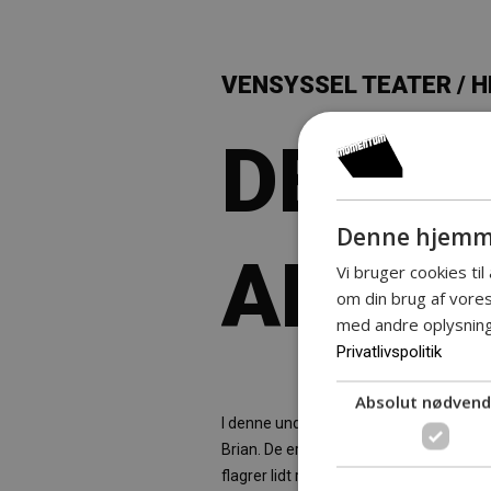
VENSYSSEL TEATER / 
DEN E
Denne hjemme
ANDE
Vi bruger cookies til
om din brug af vor
med andre oplysninge
Privatlivspolitik
Absolut nødvend
I denne underfundige hverdagskomedie
Brian. De er fra hvert sit samfundslag.
flagrer lidt rundt på må og få. Ved en s