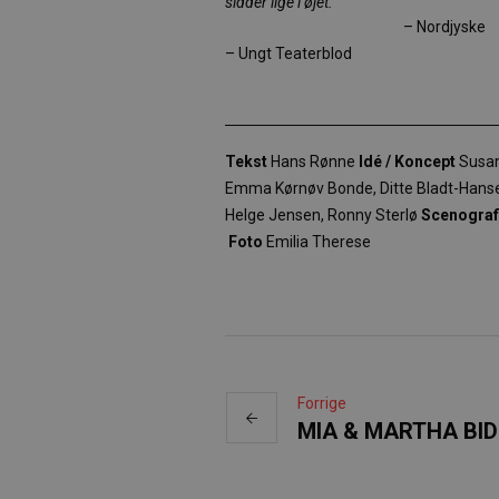
sidder lige i øjet.”
– Nordjyske
– Ungt Teaterblod
Tekst
Hans Rønne
Idé
/ Koncept
Susan
Emma Kørnøv Bonde, Ditte Bladt-Han
Helge Jensen, Ronny Sterlø
Scenograf
Foto
Emilia Therese
Forrige
MIA & MARTHA BI