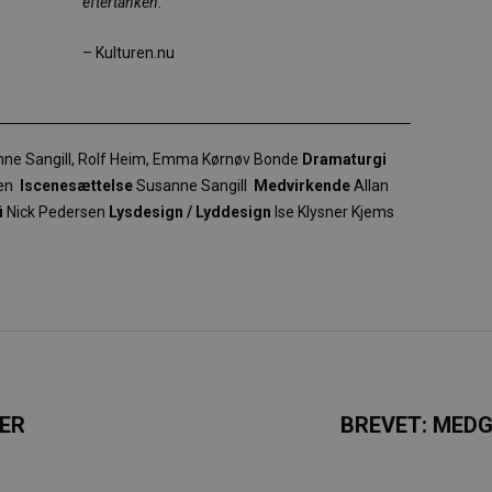
eftertanken.”
– Kulturen.nu
ne Sangill, Rolf Heim, Emma Kørnøv Bonde
Dramaturgi
sen
Iscenesættelse
Susanne Sangill
Medvirkende
Allan
i
Nick Pedersen
Lysdesign / Lyddesign
Ise Klysner Kjems
DER
BREVET: MED