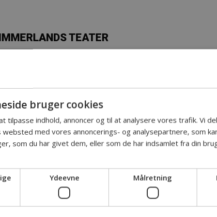
HIMMERLANDS TEATER
NE OG DEN
side bruger cookies
N
 at tilpasse indhold, annoncer og til at analysere vores trafik. Vi 
es websted med vores annoncerings- og analysepartnere, som k
r, som du har givet dem, eller som de har indsamlet fra din brug
ige
Ydeevne
Målretning
 møder vi to helt almindelige mennesker, Johannes og
 Den ene har hårdt styr på tilværelsen, mens den anden
kæbnens tilsnigelse befinder de sig samtidig i et ikke